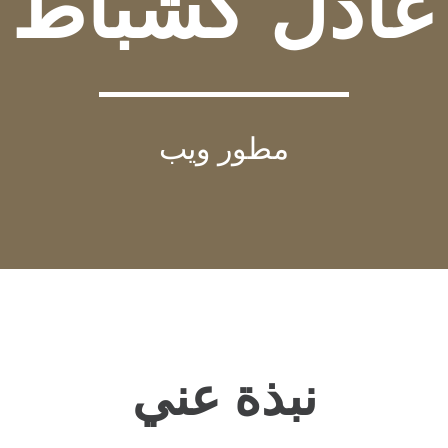
عادل كشباط
مطور ويب
نبذة عني