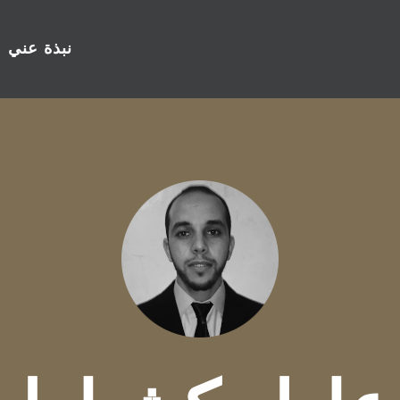
نبذة عني